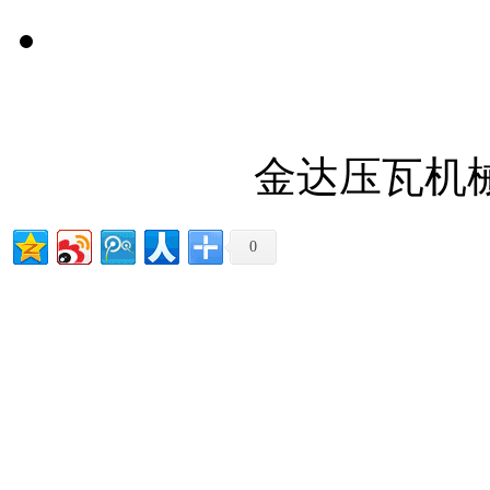
金达压瓦机
0