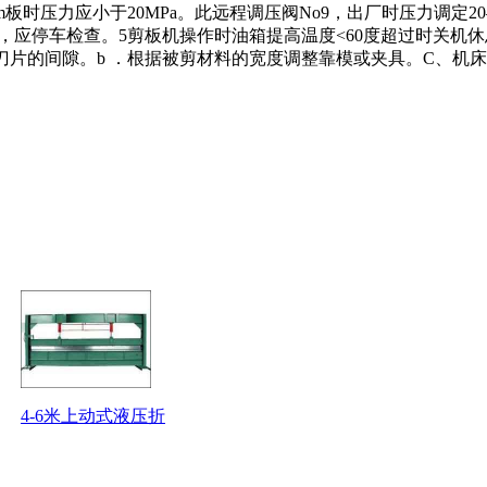
板时压力应小于20MPa。此远程调压阀No9，出厂时压力调定2
应停车检查。5剪板机操作时油箱提高温度<60度超过时关机休
刀片的间隙。b ．根据被剪材料的宽度调整靠模或夹具。C、机床操
4-6米上动式液压折